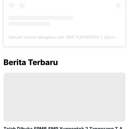
Sebuah kiriman dibagikan oleh SMP YUPPENTEK 2 (@smpyuppentek2_official)
Berita Terbaru
Telah Dibuka SPMB SMP Yuppentek 2 Tangerang T.A.